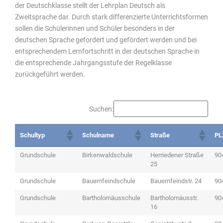
der Deutschklasse stellt der Lehrplan Deutsch als
Zweitsprache dar. Durch stark differenzierte Unterrichtsformen
sollen die Schülerinnen und Schüler besonders in der
deutschen Sprache gefordert und gefördert werden und bei
entsprechendem Lernfortschritt in der deutschen Sprache in
die entsprechende Jahrgangsstufe der Regelklasse
zurückgeführt werden.
Suchen:
Schultyp
Schulname
Straße
PL
Grundschule
Birkenwaldschule
Herriedener Straße
90
25
Grundschule
Bauernfeindschule
Bauernfeindstr. 24
90
Grundschule
Bartholomäusschule
Bartholomäusstr.
90
16