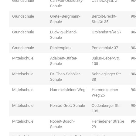
Grundschule
Carl-von-Ossietzky-
Ossietzkystr. 2
90
Schule
Grundschule
Gretel-Bergmann-
Bertolt-Brecht-
90
Schule
Straße 35
Grundschule
Ludwig-Uhland-
Grolandstraße 27
90
Schule
Grundschule
Paniersplatz
Paniersplatz 37
90
Mittelschule
Adalbert-Stifter-
Julius-Leber-Str.
90
Schule
108
Mittelschule
Dr.-Theo-Schöller-
Schnieglinger Str.
90
Schule
38
Mittelschule
Hummelsteiner Weg
Hummelsteiner
90
Weg 25
Mittelschule
Konrad-Groß-Schule
Oedenberger Str.
90
135
Mittelschule
Robert-Bosch-
Herriedener Straße
90
Schule
29