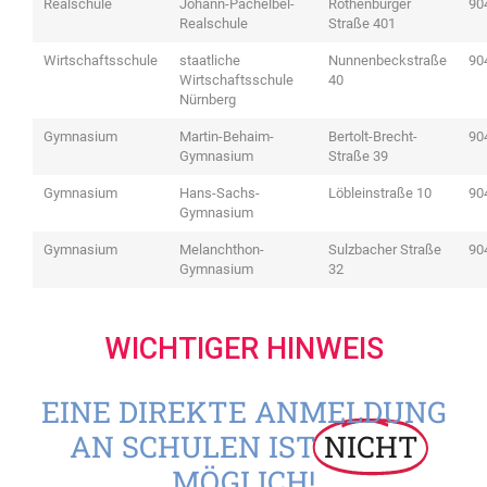
Realschule
Johann-Pachelbel-
Rothenburger
90
Realschule
Straße 401
Wirtschaftsschule
staatliche
Nunnenbeckstraße
90
Wirtschaftsschule
40
Nürnberg
Gymnasium
Martin-Behaim-
Bertolt-Brecht-
90
Gymnasium
Straße 39
Gymnasium
Hans-Sachs-
Löbleinstraße 10
90
Gymnasium
Gymnasium
Melanchthon-
Sulzbacher Straße
90
Gymnasium
32
WICHTIGER HINWEIS
EINE DIREKTE ANMELDUNG
AN SCHULEN IST
NICHT
MÖGLICH!