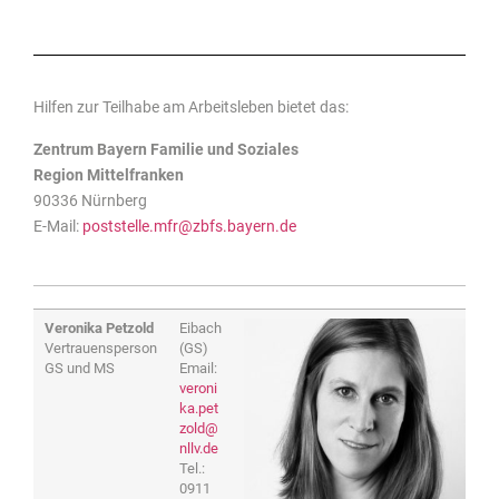
Hilfen zur Teilhabe am Arbeitsleben bietet das:
Zentrum Bayern Familie und Soziales
Region Mittelfranken
90336 Nürnberg
E-Mail:
poststelle.mfr@zbfs.bayern.de
Veronika Petzold
Eibach
Vertrauensperson
(GS)
GS und MS
Email:
veroni
ka.pet
zold@
nllv.de
Tel.:
0911