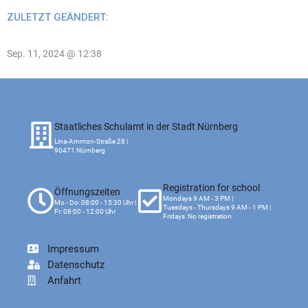
ZULETZT GEÄNDERT:
Sep. 11, 2024 @ 12:38
Staatliches Schulamt in der Stadt Nürnberg
Lina-Ammon-Straße 28 |
90471 Nürnberg
Registration for school
Öffnungszeiten
Mondays 9 AM - 3 PM |
Mo - Do: 08:00 - 15:30 Uhr |
Tuesdays - Thursdays 9 AM - 1 PM |
Fr: 08:00 - 12:00 Uhr
Fridays: No registration
Impressum
Datenschutz
Anfahrt